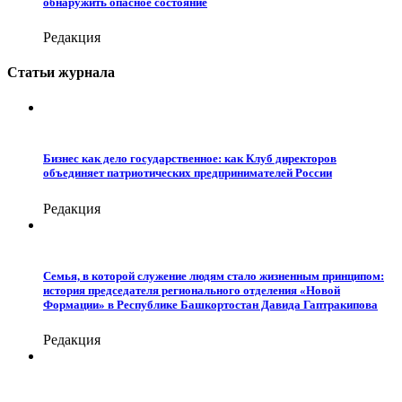
обнаружить опасное состояние
Редакция
Статьи журнала
Бизнес как дело государственное: как Клуб директоров
объединяет патриотических предпринимателей России
Редакция
Семья, в которой служение людям стало жизненным принципом:
история председателя регионального отделения «Новой
Формации» в Республике Башкортостан Давида Гаптракипова
Редакция