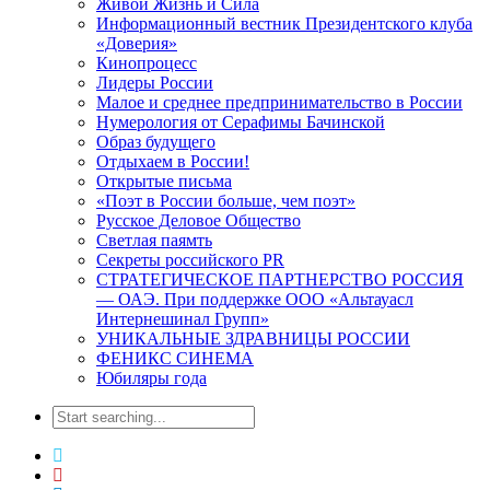
Живой Жизнь и Сила
Информационный вестник Президентского клуба
«Доверия»
Кинопроцесс
Лидеры России
Малое и среднее предпринимательство в России
Нумерология от Серафимы Бачинской
Образ будущего
Отдыхаем в России!
Открытые письма
«Поэт в России больше, чем поэт»
Русское Деловое Общество
Светлая паямть
Секреты российского PR
СТРАТЕГИЧЕСКОЕ ПАРТНЕРСТВО РОССИЯ
— ОАЭ. При поддержке ООО «Альтауасл
Интернешинал Групп»
УНИКАЛЬНЫЕ ЗДРАВНИЦЫ РОССИИ
ФЕНИКС СИНЕМА
Юбиляры года