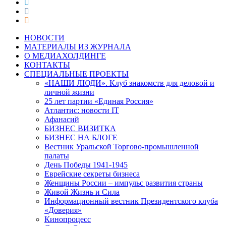
НОВОСТИ
МАТЕРИАЛЫ ИЗ ЖУРНАЛА
О МЕДИАХОЛДИНГЕ
КОНТАКТЫ
СПЕЦИАЛЬНЫЕ ПРОЕКТЫ
«НАШИ ЛЮДИ». Клуб знакомств для деловой и
личной жизни
25 лет партии «Единая Россия»
Атлантис: новости IT
Афанасий
БИЗНЕС ВИЗИТКА
БИЗНЕС НА БЛОГЕ
Вестник Уральской Торгово-промышленной
палаты
День Победы 1941-1945
Еврейские секреты бизнеса
Женщины России – импульс развития страны
Живой Жизнь и Сила
Информационный вестник Президентского клуба
«Доверия»
Кинопроцесс