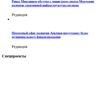
Ринат Мяксиняев обсудил с министром спорта Мордовии
развитие спортивной инфраструктуры региона
Редакция
Проектный офис развития Арктики представил Атлас
муниципального финансирования
Редакция
Спецпроекты