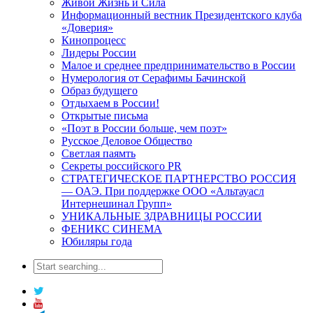
Живой Жизнь и Сила
Информационный вестник Президентского клуба
«Доверия»
Кинопроцесс
Лидеры России
Малое и среднее предпринимательство в России
Нумерология от Серафимы Бачинской
Образ будущего
Отдыхаем в России!
Открытые письма
«Поэт в России больше, чем поэт»
Русское Деловое Общество
Светлая паямть
Секреты российского PR
СТРАТЕГИЧЕСКОЕ ПАРТНЕРСТВО РОССИЯ
— ОАЭ. При поддержке ООО «Альтауасл
Интернешинал Групп»
УНИКАЛЬНЫЕ ЗДРАВНИЦЫ РОССИИ
ФЕНИКС СИНЕМА
Юбиляры года