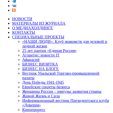
НОВОСТИ
МАТЕРИАЛЫ ИЗ ЖУРНАЛА
О МЕДИАХОЛДИНГЕ
КОНТАКТЫ
СПЕЦИАЛЬНЫЕ ПРОЕКТЫ
«НАШИ ЛЮДИ». Клуб знакомств для деловой и
личной жизни
25 лет партии «Единая Россия»
Атлантис: новости IT
Афанасий
БИЗНЕС ВИЗИТКА
БИЗНЕС НА БЛОГЕ
Вестник Уральской Торгово-промышленной
палаты
День Победы 1941-1945
Еврейские секреты бизнеса
Женщины России – импульс развития страны
Живой Жизнь и Сила
Информационный вестник Президентского клуба
«Доверия»
Кинопроцесс