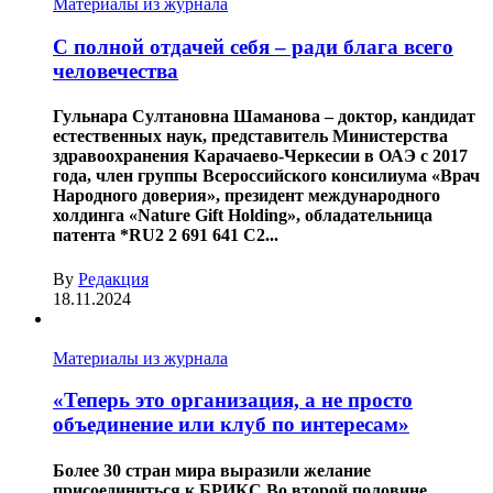
Материалы из журнала
С полной отдачей себя – ради блага всего
человечества
Гульнара Султановна Шаманова – доктор, кандидат
естественных наук, представитель Министерства
здравоохранения Карачаево-Черкесии в ОАЭ с 2017
года, член группы Всероссийского консилиума «Врач
Народного доверия», президент международного
холдинга «Nature Gift Holding», обладательница
патента *RU2 2 691 641 C2...
By
Редакция
18.11.2024
Материалы из журнала
«Теперь это организация, а не просто
объединение или клуб по интересам»
Более 30 стран мира выразили желание
присоединиться к БРИКС Во второй половине