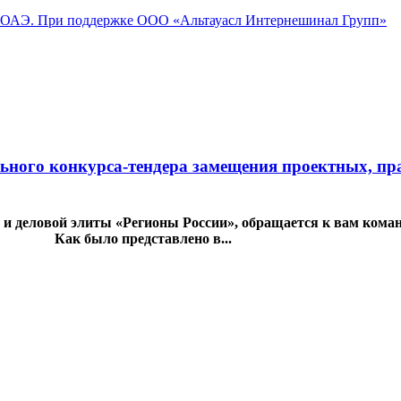
 При поддержке ООО «Альтауасл Интернешинал Групп»
ьного конкурса-тендера замещения проектных, пр
 деловой элиты «Регионы России», обращается к вам коман
на. Как было представлено в...