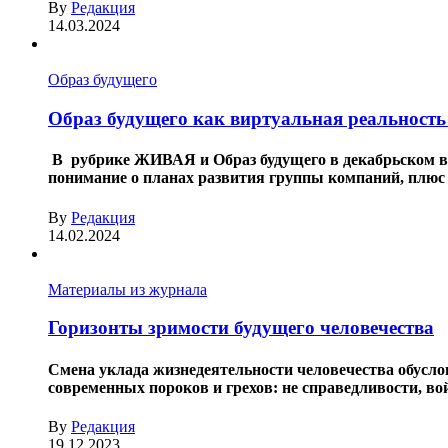
By
Редакция
14.03.2024
Образ будущего
Образ будущего как виртуальная реальность
В рубрике ЖИВАЯ и Образ будущего в декабрьском вы
понимание о планах развития группы компаний, плюс 
By
Редакция
14.02.2024
Материалы из журнала
Горизонты зримости будущего человечества
Смена уклада жизнедеятельности человечества обуслов
современных пороков и грехов: не справедливости, вой
By
Редакция
19.12.2023