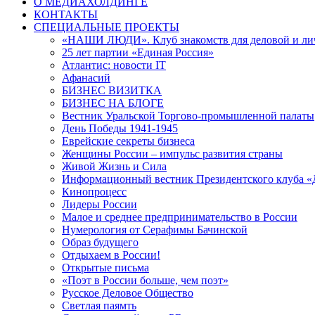
О МЕДИАХОЛДИНГЕ
КОНТАКТЫ
СПЕЦИАЛЬНЫЕ ПРОЕКТЫ
«НАШИ ЛЮДИ». Клуб знакомств для деловой и ли
25 лет партии «Единая Россия»
Атлантис: новости IT
Афанасий
БИЗНЕС ВИЗИТКА
БИЗНЕС НА БЛОГЕ
Вестник Уральской Торгово-промышленной палаты
День Победы 1941-1945
Еврейские секреты бизнеса
Женщины России – импульс развития страны
Живой Жизнь и Сила
Информационный вестник Президентского клуба «
Кинопроцесс
Лидеры России
Малое и среднее предпринимательство в России
Нумерология от Серафимы Бачинской
Образ будущего
Отдыхаем в России!
Открытые письма
«Поэт в России больше, чем поэт»
Русское Деловое Общество
Светлая паямть