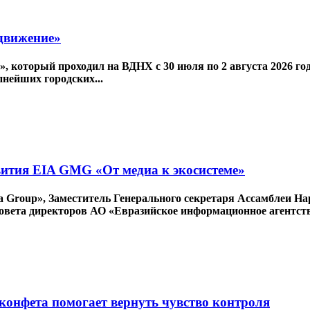
движение»
который проходил на ВДНХ с 30 июля по 2 августа 2026 года
пнейших городских...
вития EIA GMG «От медиа к экосистеме»
ia Group», Заместитель Генерального секретаря Ассамблеи 
вета директоров АО «Евразийское информационное агентство
конфета помогает вернуть чувство контроля