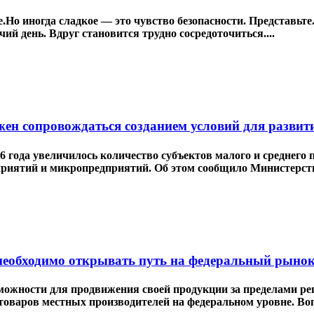
Но иногда сладкое — это чувство безопасности. Представьте
ий день. Вдруг становится трудно сосредоточиться....
жен сопровождаться созданием условий для развит
26 года увеличилось количество субъектов малого и среднег
дприятий и микропредприятий. Об этом сообщило Министерст
необходимо открывать путь на федеральный рыно
жности для продвижения своей продукции за пределами реги
товаров местных производителей на федеральном уровне. Во