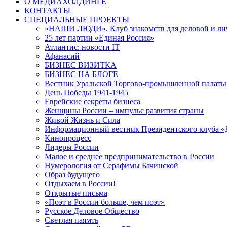
О МЕДИАХОЛДИНГЕ
КОНТАКТЫ
СПЕЦИАЛЬНЫЕ ПРОЕКТЫ
«НАШИ ЛЮДИ». Клуб знакомств для деловой и ли
25 лет партии «Единая Россия»
Атлантис: новости IT
Афанасий
БИЗНЕС ВИЗИТКА
БИЗНЕС НА БЛОГЕ
Вестник Уральской Торгово-промышленной палаты
День Победы 1941-1945
Еврейские секреты бизнеса
Женщины России – импульс развития страны
Живой Жизнь и Сила
Информационный вестник Президентского клуба «
Кинопроцесс
Лидеры России
Малое и среднее предпринимательство в России
Нумерология от Серафимы Бачинской
Образ будущего
Отдыхаем в России!
Открытые письма
«Поэт в России больше, чем поэт»
Русское Деловое Общество
Светлая паямть