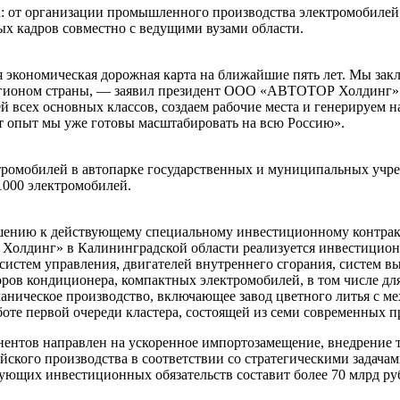
: от организации промышленного производства электромобилей 
х кадров совместно с ведущими вузами области.
ая экономическая дорожная карта на ближайшие пять лет. Мы за
регионом страны, — заявил президент ООО «АВТОТОР Холдинг
 всех основных классов, создаем рабочие места и генерируем н
т опыт мы уже готовы масштабировать на всю Россию».
тромобилей в автопарке государственных и муниципальных учр
1000 электромобилей.
лашению к действующему специальному инвестиционному контр
лдинг» в Калининградской области реализуется инвестиционна
 систем управления, двигателей внутреннего сгорания, систем 
оров кондиционера, компактных электромобилей, в том числе дл
аническое производство, включающее завод цветного литья с мех
аботе первой очереди кластера, состоящей из семи современных
нентов направлен на ускоренное импортозамещение, внедрение т
кого производства в соответствии со стратегическими задачам
ующих инвестиционных обязательств составит более 70 млрд ру