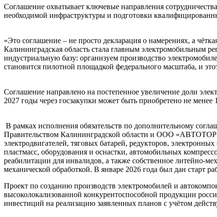
Соглашение охватывает ключевые направления сотрудничества
необходимой инфраструктуры и подготовки квалифицированны
«Это соглашение – не просто декларация о намерениях, а чётк
Калининградская область стала главным электромобильным 
индустриальную базу: организуем производство электромобилей
становится пилотной площадкой федерального масштаба, и это
Соглашение направлено на постепенное увеличение доли элек
2027 годы через госзакупки может быть приобретено не менее 
В рамках исполнения обязательств по дополнительному сог
Правительством Калининградской области и ООО «АВТОТОР Хо
электродвигателей, тяговых батарей, редукторов, электронных
пластмасс, оборудования и оснастки, автомобильных компресс
реабилитации для инвалидов, а также собственное литейно-мех
механической обработкой. В январе 2026 года был дан старт р
Проект по созданию производств электромобилей и автокомпо
высоколокализованной конкурентоспособной продукции российс
инвестиций на реализацию заявленных планов с учётом действ