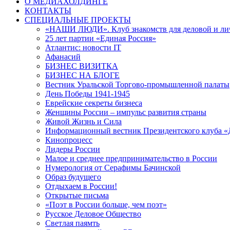
О МЕДИАХОЛДИНГЕ
КОНТАКТЫ
СПЕЦИАЛЬНЫЕ ПРОЕКТЫ
«НАШИ ЛЮДИ». Клуб знакомств для деловой и ли
25 лет партии «Единая Россия»
Атлантис: новости IT
Афанасий
БИЗНЕС ВИЗИТКА
БИЗНЕС НА БЛОГЕ
Вестник Уральской Торгово-промышленной палаты
День Победы 1941-1945
Еврейские секреты бизнеса
Женщины России – импульс развития страны
Живой Жизнь и Сила
Информационный вестник Президентского клуба «
Кинопроцесс
Лидеры России
Малое и среднее предпринимательство в России
Нумерология от Серафимы Бачинской
Образ будущего
Отдыхаем в России!
Открытые письма
«Поэт в России больше, чем поэт»
Русское Деловое Общество
Светлая паямть