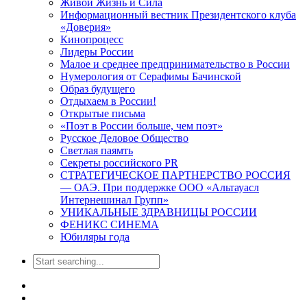
Живой Жизнь и Сила
Информационный вестник Президентского клуба
«Доверия»
Кинопроцесс
Лидеры России
Малое и среднее предпринимательство в России
Нумерология от Серафимы Бачинской
Образ будущего
Отдыхаем в России!
Открытые письма
«Поэт в России больше, чем поэт»
Русское Деловое Общество
Светлая паямть
Секреты российского PR
СТРАТЕГИЧЕСКОЕ ПАРТНЕРСТВО РОССИЯ
— ОАЭ. При поддержке ООО «Альтауасл
Интернешинал Групп»
УНИКАЛЬНЫЕ ЗДРАВНИЦЫ РОССИИ
ФЕНИКС СИНЕМА
Юбиляры года