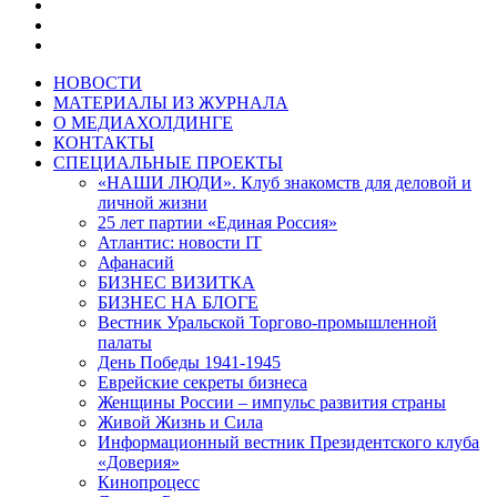
НОВОСТИ
МАТЕРИАЛЫ ИЗ ЖУРНАЛА
О МЕДИАХОЛДИНГЕ
КОНТАКТЫ
СПЕЦИАЛЬНЫЕ ПРОЕКТЫ
«НАШИ ЛЮДИ». Клуб знакомств для деловой и
личной жизни
25 лет партии «Единая Россия»
Атлантис: новости IT
Афанасий
БИЗНЕС ВИЗИТКА
БИЗНЕС НА БЛОГЕ
Вестник Уральской Торгово-промышленной
палаты
День Победы 1941-1945
Еврейские секреты бизнеса
Женщины России – импульс развития страны
Живой Жизнь и Сила
Информационный вестник Президентского клуба
«Доверия»
Кинопроцесс