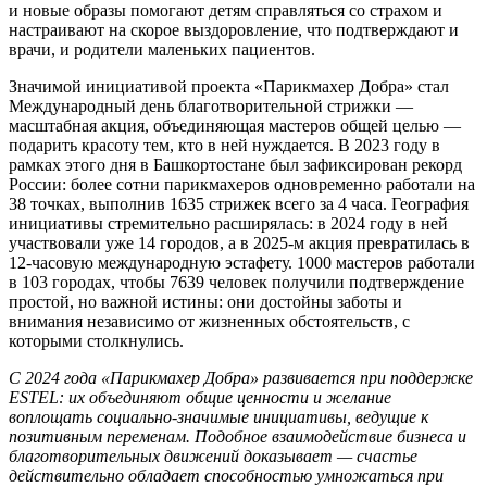
и новые образы помогают детям справляться со страхом и
настраивают на скорое выздоровление, что подтверждают и
врачи, и родители маленьких пациентов.
Значимой инициативой проекта «Парикмахер Добра» стал
Международный день благотворительной стрижки —
масштабная акция, объединяющая мастеров общей целью —
подарить красоту тем, кто в ней нуждается. В 2023 году в
рамках этого дня в Башкортостане был зафиксирован рекорд
России: более сотни парикмахеров одновременно работали на
38 точках, выполнив 1635 стрижек всего за 4 часа. География
инициативы стремительно расширялась: в 2024 году в ней
участвовали уже 14 городов, а в 2025-м акция превратилась в
12-часовую международную эстафету. 1000 мастеров работали
в 103 городах, чтобы 7639 человек получили подтверждение
простой, но важной истины: они достойны заботы и
внимания независимо от жизненных обстоятельств, с
которыми столкнулись.
С 2024 года «Парикмахер Добра» развивается при поддержке
ESTEL: их объединяют общие ценности и желание
воплощать социально-значимые инициативы, ведущие к
позитивным переменам. Подобное взаимодействие бизнеса и
благотворительных движений доказывает — счастье
действительно обладает способностью умножаться при