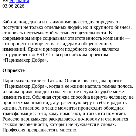
By
Редакция
03.06.2026
Забота, поддержка и взаимопомощь сегодня определяют
поступки не только отдельных людей, но и крупного бизнеса,
становясь неотъемлемой частью его деятельности. В
современном мире социальная ответственность компаний —
это процесс сотворчества с лидерами общественных
изменений. Ярким примером подобного союза является
сотрудничество ESTEL с всероссийским проектом
«Парикмахер Добра».
О проекте
Парикмахер-стилист Татьяна Овсяникова создала проект
«Парикмахер Добра», когда в ее жизни настала темная полоса,
и своим примером доказала: участие в чужой судьбе может
изменить все. Обычная стрижка способна вернуть человеку не
просто ухоженный вид, а утраченную веру в себя и радость
жизни. А главное, в такие моменты происходит обоюдная
трансформация: того, кому помогают, и того, кто помогает.
Ремесло парикмахера раскрывается по-новому и становится
языком человечности, который не нуждается в словах.
Профессия превращается в миссию.