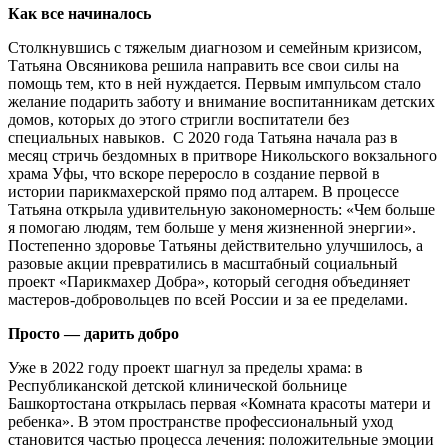
Как все начиналось
Столкнувшись с тяжелым диагнозом и семейным кризисом,
Татьяна Овсяникова решила направить все свои силы на
помощь тем, кто в ней нуждается. Первым импульсом стало
желание подарить заботу и внимание воспитанникам детских
домов, которых до этого стригли воспитатели без
специальных навыков. С 2020 года Татьяна начала раз в
месяц стричь бездомных в притворе Никольского вокзального
храма Уфы, что вскоре переросло в создание первой в
истории парикмахерской прямо под алтарем. В процессе
Татьяна открыла удивительную закономерность: «Чем больше
я помогаю людям, тем больше у меня жизненной энергии».
Постепенно здоровье Татьяны действительно улучшилось, а
разовые акции превратились в масштабный социальный
проект «Парикмахер Добра», который сегодня объединяет
мастеров-добровольцев по всей России и за ее пределами.
Просто — дарить добро
Уже в 2022 году проект шагнул за пределы храма: в
Республиканской детской клинической больнице
Башкортостана открылась первая «Комната красоты матери и
ребенка». В этом пространстве профессиональный уход
становится частью процесса лечения: положительные эмоции