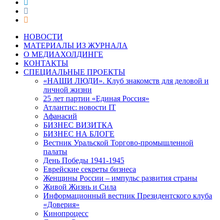
НОВОСТИ
МАТЕРИАЛЫ ИЗ ЖУРНАЛА
О МЕДИАХОЛДИНГЕ
КОНТАКТЫ
СПЕЦИАЛЬНЫЕ ПРОЕКТЫ
«НАШИ ЛЮДИ». Клуб знакомств для деловой и
личной жизни
25 лет партии «Единая Россия»
Атлантис: новости IT
Афанасий
БИЗНЕС ВИЗИТКА
БИЗНЕС НА БЛОГЕ
Вестник Уральской Торгово-промышленной
палаты
День Победы 1941-1945
Еврейские секреты бизнеса
Женщины России – импульс развития страны
Живой Жизнь и Сила
Информационный вестник Президентского клуба
«Доверия»
Кинопроцесс