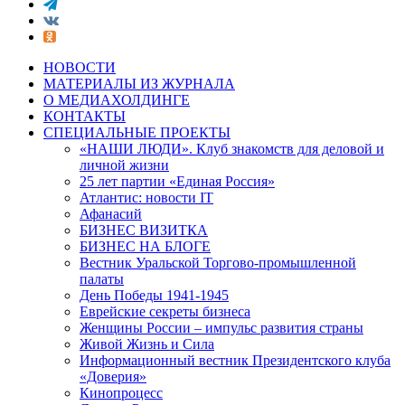
НОВОСТИ
МАТЕРИАЛЫ ИЗ ЖУРНАЛА
О МЕДИАХОЛДИНГЕ
КОНТАКТЫ
СПЕЦИАЛЬНЫЕ ПРОЕКТЫ
«НАШИ ЛЮДИ». Клуб знакомств для деловой и
личной жизни
25 лет партии «Единая Россия»
Атлантис: новости IT
Афанасий
БИЗНЕС ВИЗИТКА
БИЗНЕС НА БЛОГЕ
Вестник Уральской Торгово-промышленной
палаты
День Победы 1941-1945
Еврейские секреты бизнеса
Женщины России – импульс развития страны
Живой Жизнь и Сила
Информационный вестник Президентского клуба
«Доверия»
Кинопроцесс