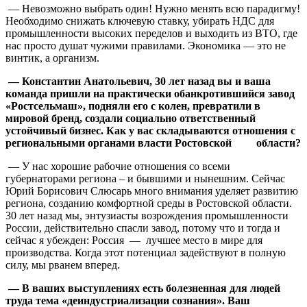
— Невозможно выбрать один! Нужно менять всю парадигму!
Необходимо снижать ключевую ставку, убирать НДС для
промышленности высоких переделов и выходить из ВТО, где
нас просто душат чужими правилами. Экономика — это не
винтик, а организм.
— Константин Анатольевич,
30 лет назад вы и ваша
команда пришли на практически обанкротившийся завод
«Ростсельмаш», подняли его с колен, превратили в
мировой бренд, создали социально ответственный
устойчивый бизнес. Как у вас складываются отношения с
региональными органами власти Ростовской области?
— У нас хорошие рабочие отношения со всеми
губернаторами региона – и бывшими и нынешним. Сейчас
Юрий Борисович Слюсарь много внимания уделяет развитию
региона, созданию комфортной среды в Ростовской области.
30 лет назад мы, энтузиасты возрождения промышленности
России, действительно спасли завод, потому что и тогда и
сейчас я убежден: Россия — лучшее место в мире для
производства. Когда этот потенциал задействуют в полную
силу, мы рванем вперед.
— В ваших выступлениях есть болезненная для людей
труда тема «деиндустриализации сознания». Ваш