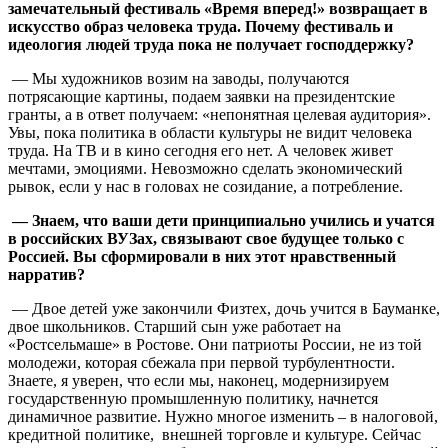
замечательный фестиваль «Время вперед!» возвращает в
искусство образ человека труда. Почему фестиваль и
идеология людей труда пока не получает господдержку?
— Мы художников возим на заводы, получаются
потрясающие картины, подаем заявки на президентские
гранты, а в ответ получаем: «непонятная целевая аудитория».
Увы, пока политика в области культуры не видит человека
труда. На ТВ и в кино сегодня его нет. А человек живет
мечтами, эмоциями. Невозможно сделать экономический
рывок, если у нас в головах не созидание, а потребление.
— Знаем, что ваши дети принципиально учились и учатся
в российских ВУЗах, связывают свое будущее только с
Россией. Вы сформировали в них этот нравственный
нарратив?
— Двое детей уже закончили Физтех, дочь учится в Бауманке,
двое школьников. Старший сын уже работает на
«Ростсельмаше» в Ростове. Они патриоты России, не из той
молодежи, которая сбежала при первой турбулентности.
Знаете, я уверен, что если мы, наконец, модернизируем
государственную промышленную политику, начнется
динамичное развитие. Нужно многое изменить – в налоговой,
кредитной политике, внешней торговле и культуре. Сейчас