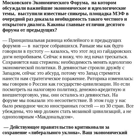
Московского Экономического Форума, на котором
обсуждали важнейшие экономическое и идеологические
темы, выступили известные спикеры, площадка МЭФ в
очередной раз доказала необходимость такого честного и
открытого диалога. Каковы главные отличия десятого
форума от предыдущих?
— Принципиальная разница юбилейного и предыдущих
форумов — в настрое собравшихся. Раньше мы как будто
говорили в пустоту — казалось, что этот лед из гайдаровских
догм непробиваем. Сейчас я вижу, что лед начал трескаться.
Сохраняется наш стержень: необходимость менять идеологию
экономической политики. В девяностые строили дружбу с
Западом, сейчас это абсурд, потому что Запад стремится
нанести нам стратегическое поражение. Риторика изменилась:
мы говорим о России как государстве-цивилизации. Но если
посмотреть на налоговую политику, денежно-кредитную и
внешнеторговую, увы, они остались из девяностых. На
форуме мы показали это несоответствие. В этом году у нас
было рекордное число иностранных гостей — из 30 стран. Все
убеждены, что мир должен стать мозаикой цивилизаций, а не
однополярным «Макдональдсом».
— Действующее правительство критиковали за
сохранение «либерального уклона». Ваш экономический