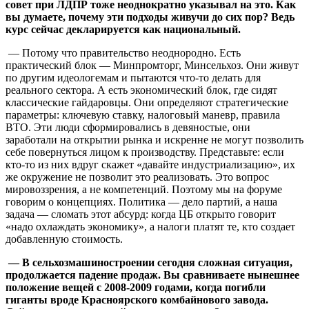
совет при ЛДПР тоже неоднократно указывал на это. Как
вы думаете, почему эти подходы живучи до сих пор? Ведь
курс сейчас декларируется как национальный.
— Потому что правительство неоднородно. Есть
практический блок — Минпромторг, Минсельхоз. Они живут
по другим идеологемам и пытаются что-то делать для
реального сектора. А есть экономический блок, где сидят
классические гайдаровцы. Они определяют стратегические
параметры: ключевую ставку, налоговый маневр, правила
ВТО. Эти люди сформировались в девяностые, они
заработали на открытии рынка и искренне не могут позволить
себе повернуться лицом к производству. Представьте: если
кто-то из них вдруг скажет «давайте индустриализацию», их
же окружение не позволит это реализовать. Это вопрос
мировоззрения, а не компетенций. Поэтому мы на форуме
говорим о концепциях. Политика — дело партий, а наша
задача — сломать этот абсурд: когда ЦБ открыто говорит
«надо охлаждать экономику», а налоги платят те, кто создает
добавленную стоимость.
— В сельхозмашиностроении сегодня сложная ситуация,
продолжается падение продаж. Вы сравниваете нынешнее
положение вещей с 2008-2009 годами, когда погибли
гиганты вроде Красноярского комбайнового завода.