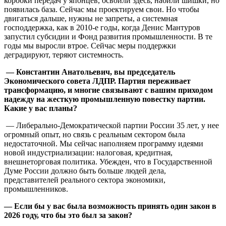
коробки передач у японцев, освоили здесь, набили шишки, но
появилась база. Сейчас мы проектируем свои. Но чтобы
двигаться дальше, нужны не запреты, а системная
господдержка, как в 2010-е годы, когда Денис Мантуров
запустил субсидии и Фонд развития промышленности. В те
годы мы выросли втрое. Сейчас меры поддержки
деградируют, теряют системность.
— Константин Анатольевич, вы председатель
Экономического совета ЛДПР. Партия переживает
трансформацию, и многие связывают с вашим приходом
надежду на жесткую промышленную повестку партии.
Какие у вас планы?
— Либерально-Демократической партии России 35 лет, у нее
огромный опыт, но связь с реальным сектором была
недостаточной. Мы сейчас наполняем программу идеями
новой индустриализации: налоговая, кредитная,
внешнеторговая политика. Убежден, что в Государственной
Думе России должно быть больше людей дела,
представителей реального сектора экономики,
промышленников.
— Если бы у вас была возможность принять один закон в
2026 году, что бы это был за закон?