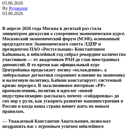
03.06.2026
By
Редакция
03.06.2026
В
апреле 2026 года Москва в десятый раз стала
эпицентром дискуссии о суверенном экономическом курсе.
Московский экономический форум (МЭФ), основанный
председателем Экономического совета ЛДПР и
президентом ПАО «Ростсельмаш» Константином
Бабкиным, в юбилейный год собрал рекордное количество
участников — от академиков РАН до глав иностранных
дипмиссий. В то время как официальный курс
Центробанка продолжает логику «охлаждения», а
либеральные догматики сохраняют влияние на экономику
и налоговую политику, Бабкин констатирует: системный
кризис перезрел. В эксклюзивном интервью «РР»
промышленник, политик и идеолог «новой
индустриализации» рассказал, почему «гайдаровцы» до
сих пор у руля, как ускорить развитие машиностроения в
России и когда наша страна начнет жить по новым
правилам.
— Уважаемый Константин Анатольевич, позвольте
поздравить вас с огромным успехом юбилейного