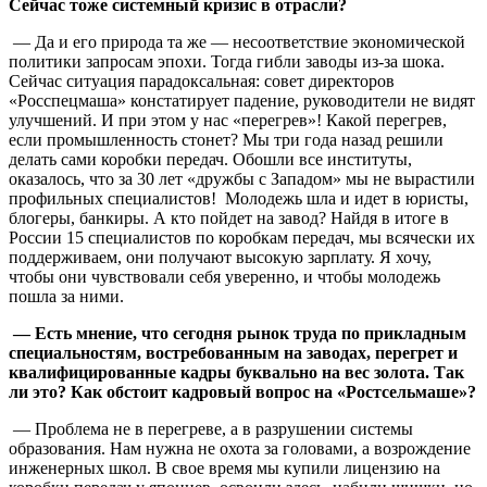
Сейчас тоже системный кризис в отрасли?
— Да и его природа та же — несоответствие экономической
политики запросам эпохи. Тогда гибли заводы из-за шока.
Сейчас ситуация парадоксальная: совет директоров
«Росспецмаша» констатирует падение, руководители не видят
улучшений. И при этом у нас «перегрев»! Какой перегрев,
если промышленность стонет? Мы три года назад решили
делать сами коробки передач. Обошли все институты,
оказалось, что за 30 лет «дружбы с Западом» мы не вырастили
профильных специалистов! Молодежь шла и идет в юристы,
блогеры, банкиры. А кто пойдет на завод? Найдя в итоге в
России 15 специалистов по коробкам передач, мы всячески их
поддерживаем, они получают высокую зарплату. Я хочу,
чтобы они чувствовали себя уверенно, и чтобы молодежь
пошла за ними.
— Есть мнение, что сегодня рынок труда по прикладным
специальностям, востребованным на заводах, перегрет и
квалифицированные кадры буквально на вес золота. Так
ли это? Как обстоит кадровый вопрос на «Ростсельмаше»?
— Проблема не в перегреве, а в разрушении системы
образования. Нам нужна не охота за головами, а возрождение
инженерных школ. В свое время мы купили лицензию на