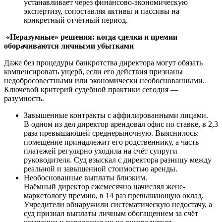
устанавливает через финансово-экономическую
экспертизу, сопоставляя активы и пассивы на
конкретный отчётный период.
«Неразумные» решения: когда сделки и премии
оборачиваются личными убытками
Даже без процедуры банкротства директора могут обязать
компенсировать ущерб, если его действия признаны
недобросовестными или экономически необоснованными.
Ключевой критерий судебной практики сегодня —
разумность.
Завышенные контракты с аффилированными лицами.
В одном из дел директор арендовал офис по ставке, в 2,3
раза превышающей среднерыночную. Выяснилось:
помещение принадлежит его родственнику, а часть
платежей регулярно уходила на счёт супруги
руководителя. Суд взыскал с директора разницу между
реальной и завышенной стоимостью аренды.
Необоснованные выплаты близким.
Наёмный директор ежемесячно начислял жене-
маркетологу премию, в 14 раз превышающую оклад.
Учредители обнаружили систематическую недостачу, а
суд признал выплаты личным обогащением за счёт