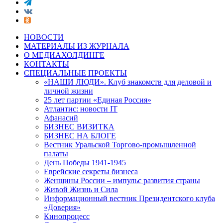
НОВОСТИ
МАТЕРИАЛЫ ИЗ ЖУРНАЛА
О МЕДИАХОЛДИНГЕ
КОНТАКТЫ
СПЕЦИАЛЬНЫЕ ПРОЕКТЫ
«НАШИ ЛЮДИ». Клуб знакомств для деловой и
личной жизни
25 лет партии «Единая Россия»
Атлантис: новости IT
Афанасий
БИЗНЕС ВИЗИТКА
БИЗНЕС НА БЛОГЕ
Вестник Уральской Торгово-промышленной
палаты
День Победы 1941-1945
Еврейские секреты бизнеса
Женщины России – импульс развития страны
Живой Жизнь и Сила
Информационный вестник Президентского клуба
«Доверия»
Кинопроцесс