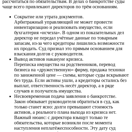
рассчитаться по обязательствам. В делах о банкротстве суды
чаще всего привлекают директоров по трём основаниям.
Сокрытие или утрата документов.
Арбитражный управляющий не может провести
инвентаризацию и реализовать имущество, если
бухгалтерия «исчезла». В одном из показательных дел
директор не передал учётные данные по товарным
запасам, из-за чего кредиторы лишились возможности
их продать. Суд признал это прямым основанием для
взыскания долгов с руководителя.
Вывод активов накануне кризиса.
Переписка имущества на родственников, перевод
бизнеса на «дружественную» фирму, продажа техники
по заниженной цене — схемы, которые суды вскрывают
без труда. Если активы ушли, а кредиторы остались без
выплат, ответственность несёт директор, а в ряде
случаев и получатель имущества.
Несвоевременная подача заявления о банкротстве.
Закон обязывает руководителя обратиться в суд, как
только станет ясно: долги превышают стоимость
активов, а реального плана выхода из кризиса нет.
Важный нюанс: с директора взыщут только те
обязательства, которые возникли после момента
наступления неплатёжеспособности. Эту дату суд