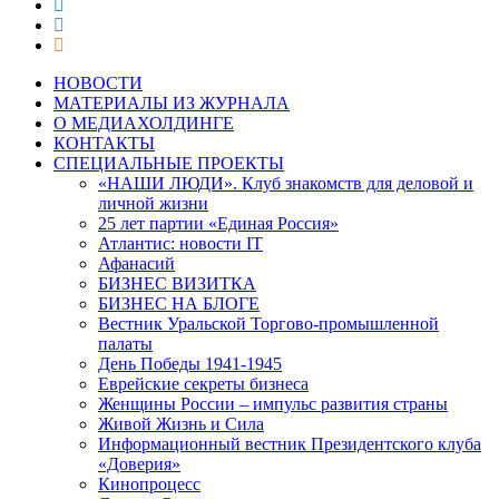
НОВОСТИ
МАТЕРИАЛЫ ИЗ ЖУРНАЛА
О МЕДИАХОЛДИНГЕ
КОНТАКТЫ
СПЕЦИАЛЬНЫЕ ПРОЕКТЫ
«НАШИ ЛЮДИ». Клуб знакомств для деловой и
личной жизни
25 лет партии «Единая Россия»
Атлантис: новости IT
Афанасий
БИЗНЕС ВИЗИТКА
БИЗНЕС НА БЛОГЕ
Вестник Уральской Торгово-промышленной
палаты
День Победы 1941-1945
Еврейские секреты бизнеса
Женщины России – импульс развития страны
Живой Жизнь и Сила
Информационный вестник Президентского клуба
«Доверия»
Кинопроцесс