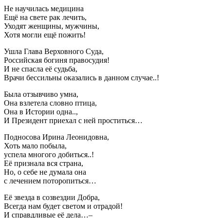
Не научилась медицина
Ещё на свете рак лечить,
Уходят женщины, мужчины,
Хотя могли ещё пожить!
Ушла Глава Верховного Суда,
Российская богиня правосудия!
И не спасла её судьба,
Врачи бессильны оказались в данном случае..!
Была отзывчиво умна,
Она взлетела словно птица,
Она в Истории одна..,
И Президент приехал с ней проститься…
Подносова Ирина Леонидовна,
Хоть мало побыла,
успела многого добиться..!
Её признала вся страна,
Но, о себе не думала она
с лечением поторопиться…
Её звезда в созвездии Добра,
Всегда нам будет светом и отрадой!
И справдливые её дела…–