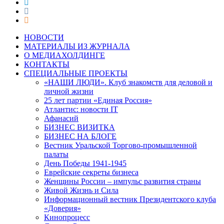
НОВОСТИ
МАТЕРИАЛЫ ИЗ ЖУРНАЛА
О МЕДИАХОЛДИНГЕ
КОНТАКТЫ
СПЕЦИАЛЬНЫЕ ПРОЕКТЫ
«НАШИ ЛЮДИ». Клуб знакомств для деловой и
личной жизни
25 лет партии «Единая Россия»
Атлантис: новости IT
Афанасий
БИЗНЕС ВИЗИТКА
БИЗНЕС НА БЛОГЕ
Вестник Уральской Торгово-промышленной
палаты
День Победы 1941-1945
Еврейские секреты бизнеса
Женщины России – импульс развития страны
Живой Жизнь и Сила
Информационный вестник Президентского клуба
«Доверия»
Кинопроцесс