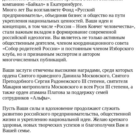
компанию «Байкал» в Екатеринбурге.
Много лет Вы возглавляете Фонд «Русский
предприниматель», объединяя бизнес и общество на пути
укрепления национальных ценностей. Ваши идеи и
концепции, в том числе «Россия – Ноев Ковчег человечества»,
стали важным вкладом в формирование современной
российской идеологии. Вы являетесь не только активным
общественным деятелем, членом координационного совета
«Собор родителей России» и постоянным членом Изборского
клуба, но и признанным экспертом и автором
многочисленных публикаций.
Ваши заслуги отмечены высокими наградами, среди которых
ордена Святого праведного Даниила Московского, Святого
Преподобного Сергия Радонежского III степени, святителя
Макария митрополита Московского и всея Руси III степени, а
также орден атамана Платова за поддержку семей
сотрудников «Альфы».
Пусть Ваши силы и вдохновение продолжают служить
развитию российского предпринимательства, общественной
жизни и укреплению национальной идеи. Желаю крепкого
здоровья, новых творческих успехов и благополучия Вам и
Вашей семье.