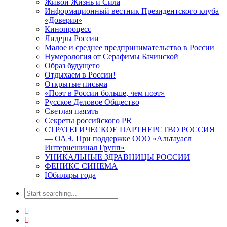
Живой Жизнь и Сила
Информационный вестник Президентского клуба
«Доверия»
Кинопроцесс
Лидеры России
Малое и среднее предпринимательство в России
Нумерология от Серафимы Бачинской
Образ будущего
Отдыхаем в России!
Открытые письма
«Поэт в России больше, чем поэт»
Русское Деловое Общество
Светлая паямть
Секреты российского PR
СТРАТЕГИЧЕСКОЕ ПАРТНЕРСТВО РОССИЯ
— ОАЭ. При поддержке ООО «Альтауасл
Интернешинал Групп»
УНИКАЛЬНЫЕ ЗДРАВНИЦЫ РОССИИ
ФЕНИКС СИНЕМА
Юбиляры года