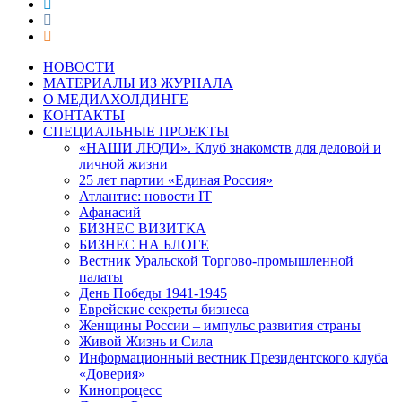
НОВОСТИ
МАТЕРИАЛЫ ИЗ ЖУРНАЛА
О МЕДИАХОЛДИНГЕ
КОНТАКТЫ
СПЕЦИАЛЬНЫЕ ПРОЕКТЫ
«НАШИ ЛЮДИ». Клуб знакомств для деловой и
личной жизни
25 лет партии «Единая Россия»
Атлантис: новости IT
Афанасий
БИЗНЕС ВИЗИТКА
БИЗНЕС НА БЛОГЕ
Вестник Уральской Торгово-промышленной
палаты
День Победы 1941-1945
Еврейские секреты бизнеса
Женщины России – импульс развития страны
Живой Жизнь и Сила
Информационный вестник Президентского клуба
«Доверия»
Кинопроцесс