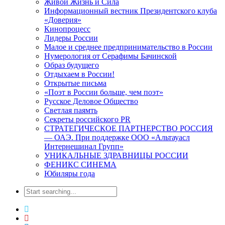
Живой Жизнь и Сила
Информационный вестник Президентского клуба
«Доверия»
Кинопроцесс
Лидеры России
Малое и среднее предпринимательство в России
Нумерология от Серафимы Бачинской
Образ будущего
Отдыхаем в России!
Открытые письма
«Поэт в России больше, чем поэт»
Русское Деловое Общество
Светлая паямть
Секреты российского PR
СТРАТЕГИЧЕСКОЕ ПАРТНЕРСТВО РОССИЯ
— ОАЭ. При поддержке ООО «Альтауасл
Интернешинал Групп»
УНИКАЛЬНЫЕ ЗДРАВНИЦЫ РОССИИ
ФЕНИКС СИНЕМА
Юбиляры года