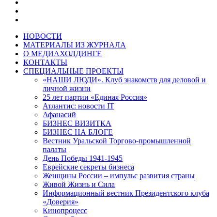
НОВОСТИ
МАТЕРИАЛЫ ИЗ ЖУРНАЛА
О МЕДИАХОЛДИНГЕ
КОНТАКТЫ
СПЕЦИАЛЬНЫЕ ПРОЕКТЫ
«НАШИ ЛЮДИ». Клуб знакомств для деловой и
личной жизни
25 лет партии «Единая Россия»
Атлантис: новости IT
Афанасий
БИЗНЕС ВИЗИТКА
БИЗНЕС НА БЛОГЕ
Вестник Уральской Торгово-промышленной
палаты
День Победы 1941-1945
Еврейские секреты бизнеса
Женщины России – импульс развития страны
Живой Жизнь и Сила
Информационный вестник Президентского клуба
«Доверия»
Кинопроцесс