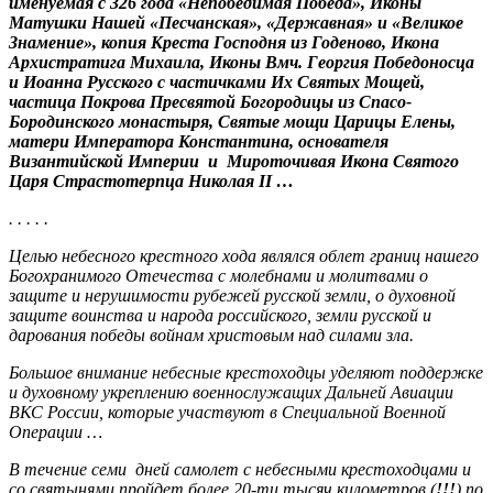
именуемая с 326 года «Непобедимая Победа», Иконы
Матушки Нашей «Песчанская», «Державная» и «Великое
Знамение», копия Креста Господня из Годеново, Икона
Архистратига Михаила, Иконы Вмч. Георгия Победоносца
и Иоанна Русского с частичками Их Святых Мощей,
частица Покрова Пресвятой Богородицы из Спасо-
Бородинского монастыря, Святые мощи Царицы Елены,
матери Императора Константина, основателя
Византийской Империи и Мироточивая Икона Святого
Царя Страстотерпца Николая
II
…
. . . . .
Целью небесного крестного хода являлся облет границ нашего
Богохранимого Отечества с молебнами и молитвами о
защите и нерушимости рубежей русской земли, о духовной
защите воинства и народа российского, земли русской и
дарования победы войнам христовым над силами зла.
Большое внимание небесные крестоходцы уделяют поддержке
и духовному укреплению военнослужащих Дальней Авиации
ВКС России, которые участвуют в Специальной Военной
Операции …
В течение семи дней самолет с небесными крестоходцами и
со святынями пройдет более 20-ти тысяч километров (
!!!
) по