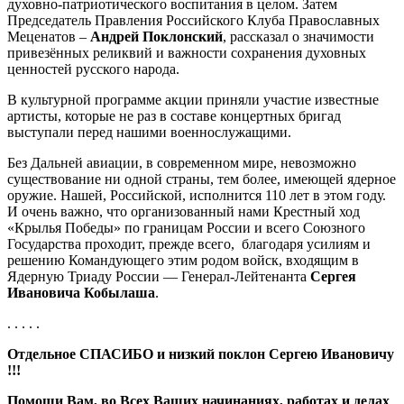
духовно-патриотического воспитания в целом. Затем
Председатель Правления Российского Клуба Православных
Меценатов –
Андрей Поклонский
, рассказал о значимости
привезённых реликвий и важности сохранения духовных
ценностей русского народа.
В культурной программе акции приняли участие известные
артисты, которые не раз в составе концертных бригад
выступали перед нашими военнослужащими.
Без Дальней авиации, в современном мире, невозможно
существование ни одной страны, тем более, имеющей ядерное
оружие. Нашей, Российской, исполнится 110 лет в этом году.
И очень важно, что организованный нами Крестный ход
«Крылья Победы» по границам России и всего Союзного
Государства проходит, прежде всего, благодаря усилиям и
решению Командующего этим родом войск, входящим в
Ядерную Триаду России — Генерал-Лейтенанта
Сергея
Ивановича Кобылаша
.
. . . . .
Отдельное СПАСИБО и низкий поклон
Сергею Ивановичу
!!!
Помощи Вам, во Всех Ваших начинаниях, работах и делах