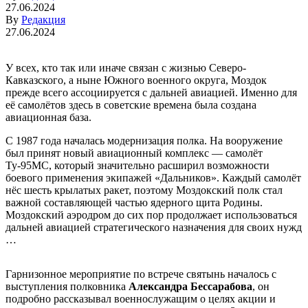
27.06.2024
By
Редакция
27.06.2024
У всех, кто так или иначе связан с жизнью Северо-
Кавказского, а ныне Южного военного округа, Моздок
прежде всего ассоциируется с дальней авиацией. Именно для
её самолётов здесь в советские времена была создана
авиационная база.
С 1987 года началась модернизация полка. На вооружение
был принят новый авиационный комплекс — самолёт
Ту-95МС, который значительно расширил возможности
боевого применения экипажей «Дальников». Каждый самолёт
нёс шесть крылатых ракет, поэтому Моздокский полк стал
важной составляющей частью ядерного щита Родины.
Моздокский аэродром до сих пор продолжает использоваться
дальней авиацией стратегического назначения для своих нужд
…
Гарнизонное мероприятие по встрече святынь началось с
выступления полковника
Александра Бессарабова
, он
подробно рассказывал военнослужащим о целях акции и