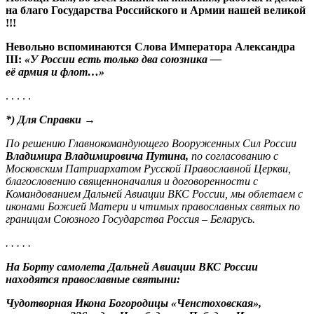
на благо Государства Российского и Армии нашей великой
!!!
Невольно вспоминаются Слова Императора Александра
III
:
«У России есть только два союзника —
её армия и флот…»
. . . . .
*)
Для Справки
→
По решению Главнокомандующего Вооруженных Сил России
Владимира Владимировича Путина,
по согласованию с
Московским Патриархатом Русской Православной Церкви,
благословению священноначалия и договоренности с
Командованием Дальней Авиации ВКС России, мы облетаем с
иконами Божией Матери и чтимых православных святых по
границам Союзного Государства Россия – Беларусь.
. . . . .
На Борту самолета Дальней Авиации ВКС России
находятся православные святыни:
Чудотворная Икона Богородицы «Ченстоховская»,