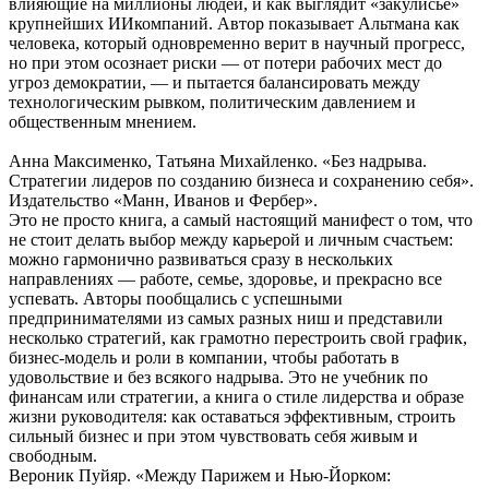
влияющие на миллионы людей, и как выглядит «закулисье»
крупнейших ИИкомпаний. Автор показывает Альтмана как
человека, который одновременно верит в научный прогресс,
но при этом осознает риски — от потери рабочих мест до
угроз демократии, — и пытается балансировать между
технологическим рывком, политическим давлением и
общественным мнением.
Анна Максименко, Татьяна Михайленко. «Без надрыва.
Стратегии лидеров по созданию бизнеса и сохранению себя».
Издательство «Манн, Иванов и Фербер».
Это не просто книга, а самый настоящий манифест о том, что
не стоит делать выбор между карьерой и личным счастьем:
можно гармонично развиваться сразу в нескольких
направлениях — работе, семье, здоровье, и прекрасно все
успевать. Авторы пообщались с успешными
предпринимателями из самых разных ниш и представили
несколько стратегий, как грамотно перестроить свой график,
бизнес-модель и роли в компании, чтобы работать в
удовольствие и без всякого надрыва. Это не учебник по
финансам или стратегии, а книга о стиле лидерства и образе
жизни руководителя: как оставаться эффективным, строить
сильный бизнес и при этом чувствовать себя живым и
свободным.
Вероник Пуйяр. «Между Парижем и Нью-Йорком: