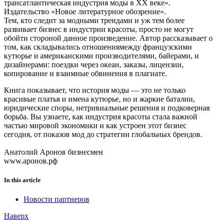
трансатлантическая индустрия моды в XX веке».
Издательство «Новое литературное обозрение».
Тем, кто следит за модными трендами и уж тем более
развивает бизнес в индустрии красоты, просто не могут
обойти стороной данное произведение. Автор рассказывает о
том, как складывались отношениямежду французскими
кутюрье и американскими производителями, байерами, и
дизайнерами: поездки через океан, заказы, лицензии,
копирование и взаимные обвинения в плагиате.
Книга показывает, что история моды — это не только
красивые платья и имена кутюрье, но и жаркие баталии,
юридические споры, нетривиальные решения и подковерная
борьба. Вы узнаете, как индустрия красоты стала важной
частью мировой экономики и как устроен этот бизнес
сегодня, от показов мод до стратегии глобальных брендов.
Анатолий Аронов бизнесмен
www.аронов.рф
In this article
Новости партнеров
Наверх