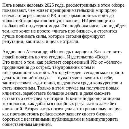
Пять новых деловых 2025 года, рассмотренных в этом обзоре,
показывают, чем живет предпринимательский мир прямо
сейчас: от агрессивного PR и информационных войн до
тонкостей корпоративного управления, ИИреволюции и
глобальной индустрии моды. Эта подборка идеальноподойдет
тем, кто хочет не просто «читать про бизнес», а стремится
лучше понимать силы, которые сегодня формируют
репутации, капиталы и целые отрасли.
Андрианов Александр, «Исповедь пиарщика. Как заставить
людей поверить во что угодно». Издательство «Весь».
Это книга о том, как работает современный PR: от «белого»
продвижения до острых, табуированных тем и
информационных войн. Автор убежден: сегодня мало просто
делать хороший продукт — нужно уметь заявить о себе,
заинтересовать аудиторию, выделиться среди конкурентов и
стать известным. Только в этом случае вы получите новых
клиентов, заработаете большие деньги и даже сможете
оставить о себе след в истории. В книге подробно описаны
технологии, как добиться подобных результатов даже без
вложений. Вторая часть посвящена антикризисному пиару:
как противостоять рейдерскому захвату своего бизнеса,
бороться с негативными публикациями и манипулировать
общественным мнением.