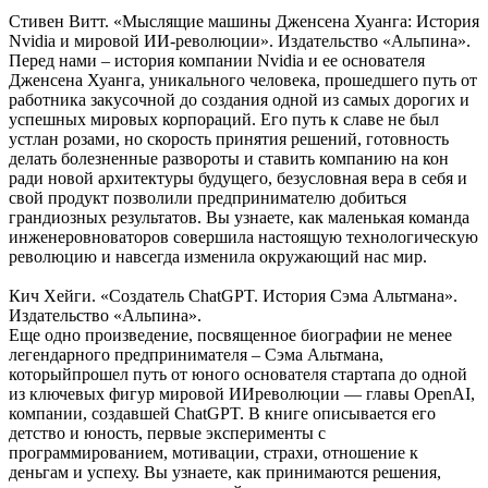
Стивен Витт. «Мыслящие машины Дженсена Хуанга: История
Nvidia и мировой ИИ-революции». Издательство «Альпина».
Перед нами – история компании Nvidia и ее основателя
Дженсена Хуанга, уникального человека, прошедшего путь от
работника закусочной до создания одной из самых дорогих и
успешных мировых корпораций. Его путь к славе не был
устлан розами, но скорость принятия решений, готовность
делать болезненные развороты и ставить компанию на кон
ради новой архитектуры будущего, безусловная вера в себя и
свой продукт позволили предпринимателю добиться
грандиозных результатов. Вы узнаете, как маленькая команда
инженеровноваторов совершила настоящую технологическую
революцию и навсегда изменила окружающий нас мир.
Кич Хейги. «Создатель ChatGPT. История Сэма Альтмана».
Издательство «Альпина».
Еще одно произведение, посвященное биографии не менее
легендарного предпринимателя – Сэма Альтмана,
которыйпрошел путь от юного основателя стартапа до одной
из ключевых фигур мировой ИИреволюции — главы OpenAI,
компании, создавшей ChatGPT. В книге описывается его
детство и юность, первые эксперименты с
программированием, мотивации, страхи, отношение к
деньгам и успеху. Вы узнаете, как принимаются решения,