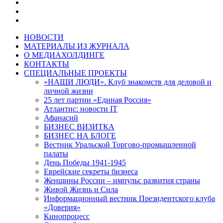
НОВОСТИ
МАТЕРИАЛЫ ИЗ ЖУРНАЛА
О МЕДИАХОЛДИНГЕ
КОНТАКТЫ
СПЕЦИАЛЬНЫЕ ПРОЕКТЫ
«НАШИ ЛЮДИ». Клуб знакомств для деловой и
личной жизни
25 лет партии «Единая Россия»
Атлантис: новости IT
Афанасий
БИЗНЕС ВИЗИТКА
БИЗНЕС НА БЛОГЕ
Вестник Уральской Торгово-промышленной
палаты
День Победы 1941-1945
Еврейские секреты бизнеса
Женщины России – импульс развития страны
Живой Жизнь и Сила
Информационный вестник Президентского клуба
«Доверия»
Кинопроцесс