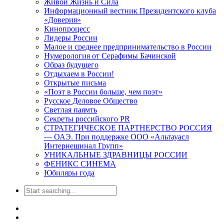
Живой Жизнь и Сила
Информационный вестник Президентского клуба
«Доверия»
Кинопроцесс
Лидеры России
Малое и среднее предпринимательство в России
Нумерология от Серафимы Бачинской
Образ будущего
Отдыхаем в России!
Открытые письма
«Поэт в России больше, чем поэт»
Русское Деловое Общество
Светлая паямть
Секреты российского PR
СТРАТЕГИЧЕСКОЕ ПАРТНЕРСТВО РОССИЯ
— ОАЭ. При поддержке ООО «Альтауасл
Интернешинал Групп»
УНИКАЛЬНЫЕ ЗДРАВНИЦЫ РОССИИ
ФЕНИКС СИНЕМА
Юбиляры года