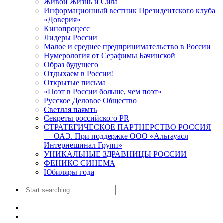
Живой Жизнь и Сила
Информационный вестник Президентского клуба
«Доверия»
Кинопроцесс
Лидеры России
Малое и среднее предпринимательство в России
Нумерология от Серафимы Бачинской
Образ будущего
Отдыхаем в России!
Открытые письма
«Поэт в России больше, чем поэт»
Русское Деловое Общество
Светлая паямть
Секреты российского PR
СТРАТЕГИЧЕСКОЕ ПАРТНЕРСТВО РОССИЯ
— ОАЭ. При поддержке ООО «Альтауасл
Интернешинал Групп»
УНИКАЛЬНЫЕ ЗДРАВНИЦЫ РОССИИ
ФЕНИКС СИНЕМА
Юбиляры года