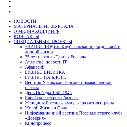
НОВОСТИ
МАТЕРИАЛЫ ИЗ ЖУРНАЛА
О МЕДИАХОЛДИНГЕ
КОНТАКТЫ
СПЕЦИАЛЬНЫЕ ПРОЕКТЫ
«НАШИ ЛЮДИ». Клуб знакомств для деловой и
личной жизни
25 лет партии «Единая Россия»
Атлантис: новости IT
Афанасий
БИЗНЕС ВИЗИТКА
БИЗНЕС НА БЛОГЕ
Вестник Уральской Торгово-промышленной
палаты
День Победы 1941-1945
Еврейские секреты бизнеса
Женщины России – импульс развития страны
Живой Жизнь и Сила
Информационный вестник Президентского клуба
«Доверия»
Кинопроцесс