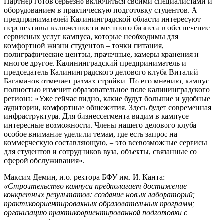
Партнер готов серьезно включиться своими специалистами и
оборудованием в практическую подготовку студентов. А
предпринимателей Калининградской области интересуют
перспективы включенности местного бизнеса в обеспечение
сервисных услуг кампуса, которые необходимы для
комфортной жизни студентов – точки питания,
полиграфические центры, прачечные, камеры хранения и
многое другое. Калининградский предприниматель и
председатель Калининградского делового клуба Виталий
Багаманов отмечает размах стройки. По его мнению, кампус
полностью изменит образовательное поле калининградского
региона: «Уже сейчас видно, какие будут большие и удобные
аудитории, комфортные общежития. Здесь будет современная
инфраструктура. Для бизнес­сегмента видим в кампусе
интересные возможности. Члены нашего делового клуба
особое внимание уделили темам, где есть запрос на
коммерческую составляющую, – это всевозможные сервисы
для студентов и сотрудников вуза, объекты, связанные со
сферой обслуживания».
Максим Демин, и.о. ректора БФУ им. И. Канта:
«Строительство кампуса предполагает достижение
конкретных результатов: создание новых лабораторий;
практико­ориентированных образовательных программ;
организацию практико­ориентированной подготовки с