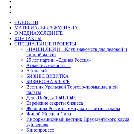
НОВОСТИ
МАТЕРИАЛЫ ИЗ ЖУРНАЛА
О МЕДИАХОЛДИНГЕ
КОНТАКТЫ
СПЕЦИАЛЬНЫЕ ПРОЕКТЫ
«НАШИ ЛЮДИ». Клуб знакомств для деловой и
личной жизни
25 лет партии «Единая Россия»
Атлантис: новости IT
Афанасий
БИЗНЕС ВИЗИТКА
БИЗНЕС НА БЛОГЕ
Вестник Уральской Торгово-промышленной
палаты
День Победы 1941-1945
Еврейские секреты бизнеса
Женщины России – импульс развития страны
Живой Жизнь и Сила
Информационный вестник Президентского клуба
«Доверия»
Кинопроцесс