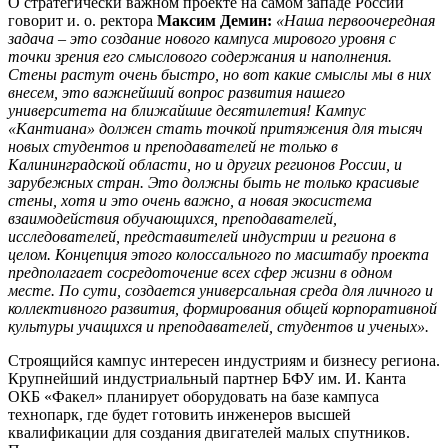
О стратегически важном проекте на самом западе России
говорит и. о. ректора
Максим Демин:
«Наша первоочередная
задача – это создание нового кампуса мирового уровня с
точки зрения его смыслового содержания и наполнения.
Стены растут очень быстро, но вот какие смыслы мы в них
внесем, это важнейший вопрос развития нашего
университета на ближайшие десятилетия! Кампус
«Кантиана» должен стать точкой притяжения для тысяч
новых студентов и преподавателей не только в
Калининградской области, но и других регионов России, и
зарубежных стран. Это должны быть не только красивые
стены, хотя и это очень важно, а новая экосистема
взаимодействия обучающихся, преподавателей,
исследователей, представителей индустрии и региона в
целом. Концепция этого колоссального по масштабу проекта
предполагает сосредоточение всех сфер жизни в одном
месте. По сути, создается универсальная среда для личного и
коллективного развития, формирования общей корпоративной
культуры учащихся и преподавателей, студентов и ученых».
Строящийся кампус интересен индустриям и бизнесу региона.
Крупнейший индустриальный партнер БФУ им. И. Канта
ОКБ «Факел» планирует оборудовать на базе кампуса
технопарк, где будет готовить инженеров высшей
квалификации для создания двигателей малых спутников.