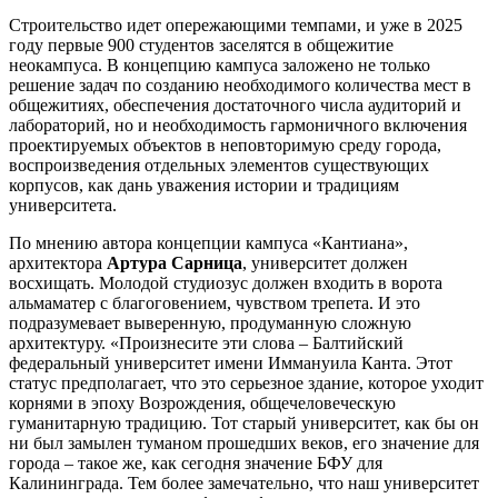
Строительство идет опережающими темпами, и уже в 2025
году первые 900 студентов заселятся в общежитие
неокампуса. В концепцию кампуса заложено не только
решение задач по созданию необходимого количества мест в
общежитиях, обеспечения достаточного числа аудиторий и
лабораторий, но и необходимость гармоничного включения
проектируемых объектов в неповторимую среду города,
воспроизведения отдельных элементов существующих
корпусов, как дань уважения истории и традициям
университета.
По мнению автора концепции кампуса «Кантиана»,
архитектора
Артура Сарница
, университет должен
восхищать. Молодой студиозус должен входить в ворота
альма­матер с благоговением, чувством трепета. И это
подразумевает выверенную, продуманную сложную
архитектуру. «Произнесите эти слова – Балтийский
федеральный университет имени Иммануила Канта. Этот
статус предполагает, что это серьезное здание, которое уходит
корнями в эпоху Возрождения, общечеловеческую
гуманитарную традицию. Тот старый университет, как бы он
ни был замылен туманом прошедших веков, его значение для
города – такое же, как сегодня значение БФУ для
Калининграда. Тем более замечательно, что наш университет