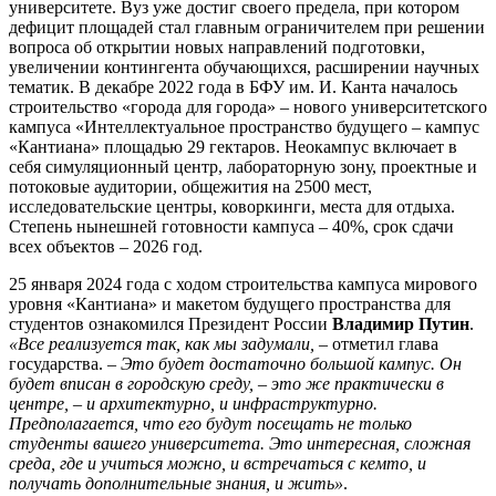
университете. Вуз уже достиг своего предела, при котором
дефицит площадей стал главным ограничителем при решении
вопроса об открытии новых направлений подготовки,
увеличении контингента обучающихся, расширении научных
тематик. В декабре 2022 года в БФУ им. И. Канта началось
строительство «города для города» – нового университетского
кампуса «Интеллектуальное пространство будущего – кампус
«Кантиана» площадью 29 гектаров. Неокампус включает в
себя симуляционный центр, лабораторную зону, проектные и
потоковые аудитории, общежития на 2500 мест,
исследовательские центры, коворкинги, места для отдыха.
Степень нынешней готовности кампуса – 40%, срок сдачи
всех объектов – 2026 год.
25 января 2024 года с ходом строительства кампуса мирового
уровня «Кантиана» и макетом будущего пространства для
студентов ознакомился Президент России
Владимир Путин
.
«Все реализуется так, как мы задумали,
– отметил глава
государства.
– Это будет достаточно большой кампус. Он
будет вписан в городскую среду, – это же практически в
центре, – и архитектурно, и инфраструктурно.
Предполагается, что его будут посещать не только
студенты вашего университета. Это интересная, сложная
среда, где и учиться можно, и встречаться с кем­то, и
получать дополнительные знания, и жить»
.