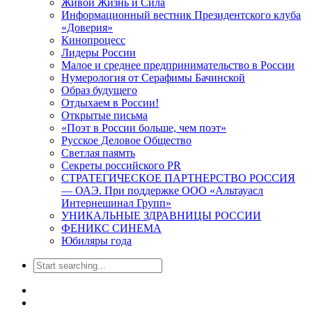
Живой Жизнь и Сила
Информационный вестник Президентского клуба
«Доверия»
Кинопроцесс
Лидеры России
Малое и среднее предпринимательство в России
Нумерология от Серафимы Бачинской
Образ будущего
Отдыхаем в России!
Открытые письма
«Поэт в России больше, чем поэт»
Русское Деловое Общество
Светлая паямть
Секреты российского PR
СТРАТЕГИЧЕСКОЕ ПАРТНЕРСТВО РОССИЯ
— ОАЭ. При поддержке ООО «Альтауасл
Интернешинал Групп»
УНИКАЛЬНЫЕ ЗДРАВНИЦЫ РОССИИ
ФЕНИКС СИНЕМА
Юбиляры года