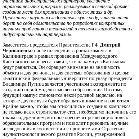
участием индустриальных партнеров; увеличение
образовательных программ, реализуемых в сетевой форме;
создание мест для проживания в общежитиях и др.
Проектируя научно­исследовательскую среду, университет
берет на себя обязательства по разработке конкретных
научных продуктов и технологий в тесном взаимодействии с
индустриальными партнерами».
Заместитель председателя Правительства РФ
Дмитрий
Чернышенко
после посещения стройки кампуса в
Калининграде в рамках проведения Международного
Кантовского конгресса заявил, что на кампус «Кантиана»
будут равняться. Он обращает внимание на значимость
объекта и для региона, и для системы образования в целом:
«Балтийский федеральный университет по указу президента
Владимира Путина является участником эксперимента по
созданию новой модели высшего образования. Поэтому
будущий кампус становится некой ролевой моделью, на
которые другие вузы будут обращать внимание и равняться.
Крайне важно, чтобы мы относились к созданию комплекса
не только как к строительству стен, необходимо наполнить его
таким содержанием, которое обеспечит реализацию новых
образовательных программ и позволит проводить научные
исследования в соответствии с приоритетами Стратегии
научно­технологического развития России, утвержденной