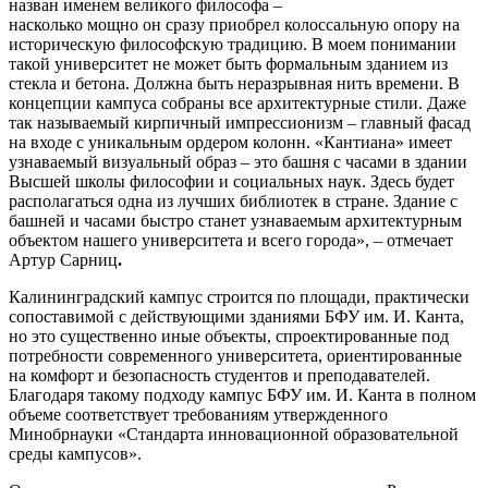
назван именем великого философа –
насколько мощно он сразу приобрел колоссальную опору на
историческую философскую традицию. В моем понимании
такой университет не может быть формальным зданием из
стекла и бетона. Должна быть неразрывная нить времени. В
концепции кампуса собраны все архитектурные стили. Даже
так называемый кирпичный импрессионизм – главный фасад
на входе с уникальным ордером колонн. «Кантиана» имеет
узнаваемый визуальный образ – это башня с часами в здании
Высшей школы философии и социальных наук. Здесь будет
располагаться одна из лучших библиотек в стране. Здание с
башней и часами быстро станет узнаваемым архитектурным
объектом нашего университета и всего города», – отмечает
Артур Сарниц
.
Калининградский кампус строится по площади, практически
сопоставимой с действующими зданиями БФУ им. И. Канта,
но это существенно иные объекты, спроектированные под
потребности современного университета, ориентированные
на комфорт и безопасность студентов и преподавателей.
Благодаря такому подходу кампус БФУ им. И. Канта в полном
объеме соответствует требованиям утвержденного
Минобрнауки «Стандарта инновационной образовательной
среды кампусов».